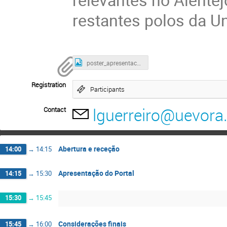
restantes polos da U
poster_apresentacao-portal-puma.jpg
Registration
Participants
lguerreiro@uevora.
Contact
Abertura e receção
14:00
→
14:15
Apresentação do Portal
14:15
→
15:30
15:30
→
15:45
Considerações finais
15:45
→
16:00