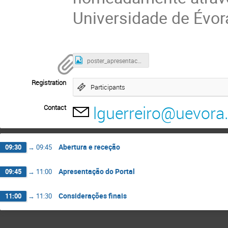
Universidade de Évor
poster_apresentacao-portal-puma_sines.png
Registration
Participants
lguerreiro@uevora.
Contact
Abertura e receção
09:30
→
09:45
Apresentação do Portal
09:45
→
11:00
Considerações finais
11:00
→
11:30